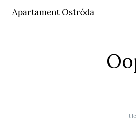
Apartament Ostróda
Oop
It 