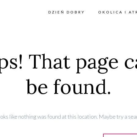
DZIEŃ DOBRY
OKOLICA I AT
s! That page c
be found.
looks like nothing was found at this location. Maybe try a sea