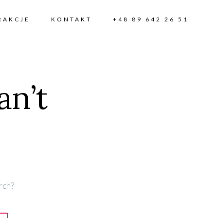
Skip to content
RAKCJE
KONTAKT
+48 89 642 26 51
an’t
rch?